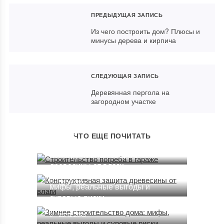
ПРЕДЫДУЩАЯ ЗАПИСЬ
Из чего построить дом? Плюсы и
минусы дерева и кирпича
СЛЕДУЮЩАЯ ЗАПИСЬ
Деревянная пергола на
загородном участке
Строительство погреба в
гараже
ЧТО ЕЩЕ ПОЧИТАТЬ
10.03.2025
Конструктивная защита
древесины от влаги
Зимнее строительство дома:
09.11.2022
мифы, реальные выгоды и
суровые риски
23.12.2025